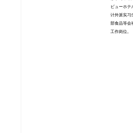
ビューホテ
计外派实习
部食品等会
工作岗位。