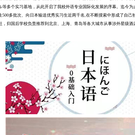
ル等多个实习基地，从此开启了我校外语专业国际化发展的序幕。迄今为止
生500多批次、向日本输送优秀实习生近两千名,在不断摸索中形成了自
社，归国后学校负责推荐到北京、上海、青岛等各大城市从事涉外星级酒