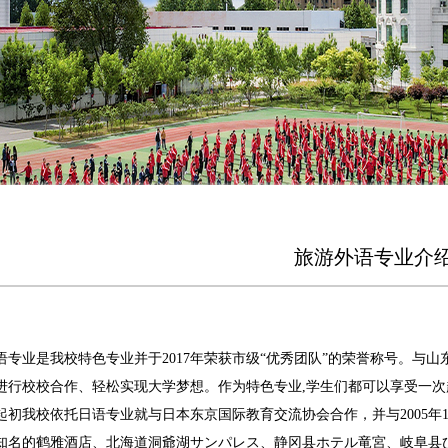
旅游外语专业介
：
语专业是我校特色专业并于2017年荣获市级“优秀团队”的荣誉称号。与
进行校校合作、轻松实现大学梦想。作为特色专业,学生们都可以享受一次
起初我校依托日语专业就与日本东京国际教育交流协会合作，并与2005年
知名的鹤雅酒店、北海道洞爺湖サンパレス、静冈县ホテル竜宮、岐阜县